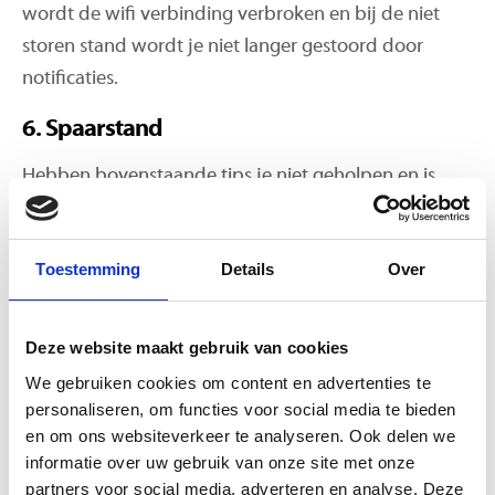
wordt de wifi verbinding verbroken en bij de niet
storen stand wordt je niet langer gestoord door
notificaties.
6. Spaarstand
Hebben bovenstaande tips je niet geholpen en is
jouw Apple Watch bijna leeg zonder een oplader in
de buurt? Dan is de spaarstand je laatste redding.
Toestemming
Details
Over
Zodra je dit aanzet springt je horloge efficiënt om
met het laatste beetje stroom zodat je alsnog de dag
doorkomt.
Deze website maakt gebruik van cookies
We gebruiken cookies om content en advertenties te
7. Overige tips
personaliseren, om functies voor social media te bieden
Je activeert de slimme assistent door “Hey Siri” te
en om ons websiteverkeer te analyseren. Ook delen we
informatie over uw gebruik van onze site met onze
zeggen, maar je kunt er ook voor kiezen het hulpje
partners voor social media, adverteren en analyse. Deze