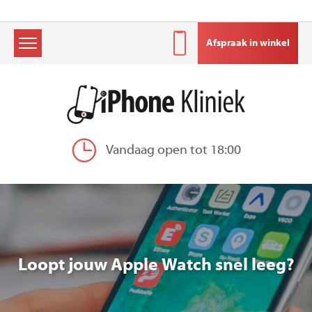
Afspraak in winkel
Skip
to
content
Vandaag open tot 18:00
Loopt jouw Apple Watch snel leeg?