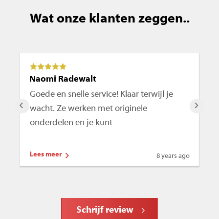
Wat onze klanten zeggen..
Naomi Radewalt
Ma
Goede en snelle service! Klaar terwijl je
De
‹
›
wacht. Ze werken met originele
ro
onderdelen en je kunt
te
Lees meer
Le
8 years ago
Schrijf review