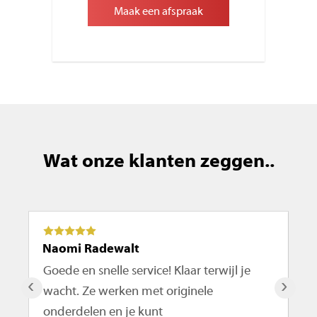
Maak een afspraak
Wat onze klanten zeggen..
Naomi Radewalt
Ma
Goede en snelle service! Klaar terwijl je
De
‹
›
wacht. Ze werken met originele
ro
onderdelen en je kunt
te