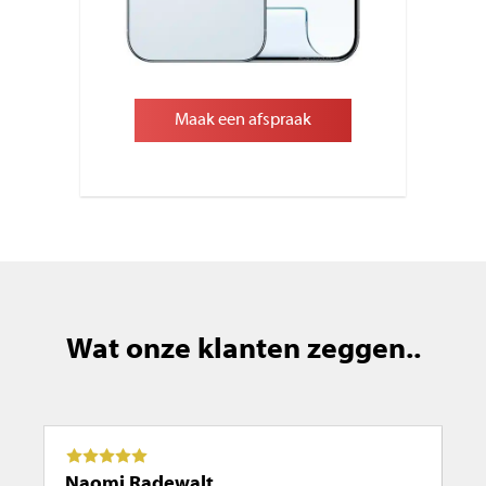
Maak een afspraak
Wat onze klanten zeggen..
Naomi Radewalt
Ma