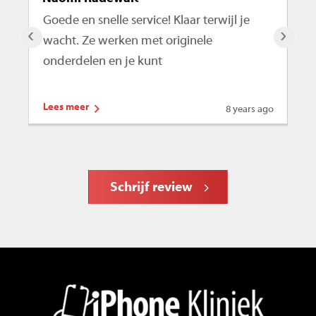
Goede en snelle service! Klaar terwijl je
De
‹
›
wacht. Ze werken met originele
ro
onderdelen en je kunt
te
Lees meer
Le
8 years ago
Schrijf review