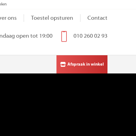
elen
er ons
Toestel opsturen
Contact
ndaag open tot 19:00
010 260 02 93
Afspraak in winkel