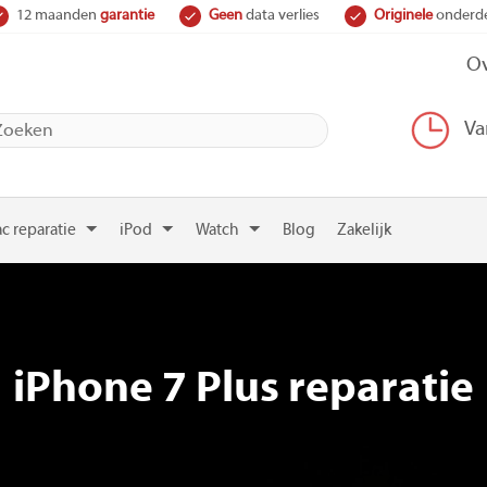
12 maanden
garantie
Geen
data verlies
Originele
onderd
Ov
Va
c reparatie
iPod
Watch
Blog
Zakelijk
iPhone 7 Plus reparatie