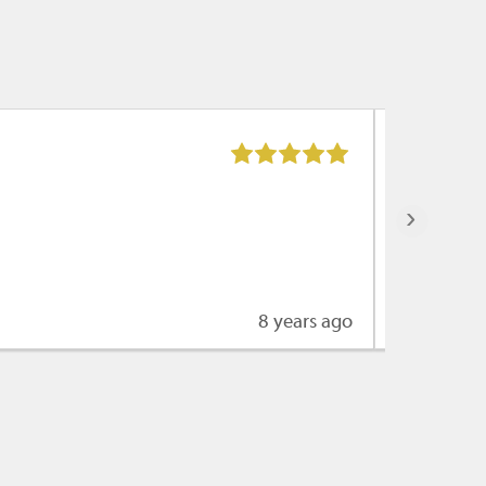
Max Koet
De servic
›
8 years ago
Lees mee