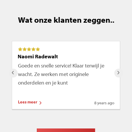
Wat onze klanten zeggen..
Naomi Radewalt
Ma
Goede en snelle service! Klaar terwijl je
De
‹
›
wacht. Ze werken met originele
ro
onderdelen en je kunt
te
Lees meer
Le
8 years ago