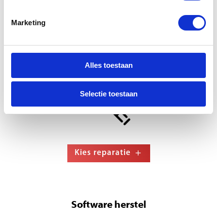
Marketing
Diagnose (vervalt bij
reparatie)
Alles toestaan
Selectie toestaan
Kies reparatie
Software herstel