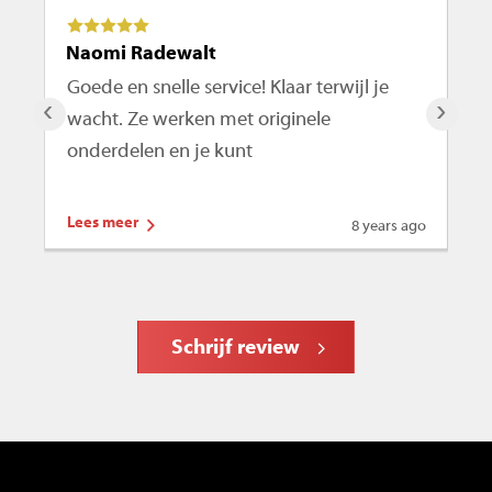
Naomi Radewalt
Ma
Goede en snelle service! Klaar terwijl je
De
‹
›
wacht. Ze werken met originele
ro
onderdelen en je kunt
te
Lees meer
Le
8 years ago
Schrijf review