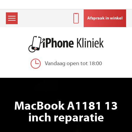
Afspraak in winkel
Skip
to
content
Vandaag open tot 18:00
MacBook A1181 13
inch reparatie