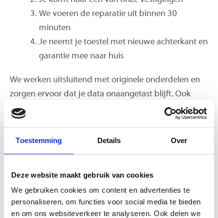
We voeren de reparatie uit binnen 30
minuten
Je neemt je toestel met nieuwe achterkant en
garantie mee naar huis
We werken uitsluitend met originele onderdelen en
zorgen ervoor dat je data onaangetast blijft. Ook
ontvang je altijd 12 maanden garantie op de
reparatie. Onze technici zijn gecertificeerd en hebben
jarenlange ervaring, zodat je iPhone in vertrouwde
Toestemming
Details
Over
handen is.
Bij iPhone Kliniek kunt u terecht voor het vervangen
Deze website maakt gebruik van cookies
van de achterkant van uw iPhone in onze vestiging in
We gebruiken cookies om content en advertenties te
personaliseren, om functies voor social media te bieden
Rotterdam. Als u niet in de buurt van Rotterdam
en om ons websiteverkeer te analyseren. Ook delen we
woont of het niet mogelijk is om langs te komen,