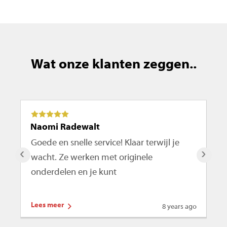
Wat onze klanten zeggen..
Naomi Radewalt
Ma
Goede en snelle service! Klaar terwijl je
De
‹
›
wacht. Ze werken met originele
ro
onderdelen en je kunt
te
Lees meer
Le
8 years ago