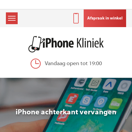
Afspraak in winkel
Skip
to
content
Vandaag open tot 19:00
iPhone achterkant vervangen