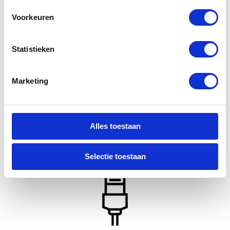
reparatie
Voorkeuren
Statistieken
Marketing
Kies reparatie
Alles toestaan
USB-C Aansluiting /
Selectie toestaan
Oplaadpunt