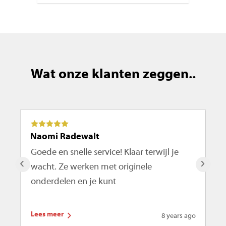
Wat onze klanten zeggen..
Naomi Radewalt
Ma
Goede en snelle service! Klaar terwijl je
De
‹
›
wacht. Ze werken met originele
ro
onderdelen en je kunt
te
Lees meer
Le
8 years ago