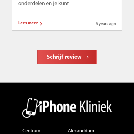
onderdelen en je kunt
te
Lees meer
Le
8 years ago
Schrijf review
Centrum
Alexandrium