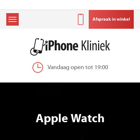
Afspraak in winkel
Skip
to
content
Vandaag open tot 19:00
Apple Watch