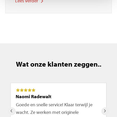
Lees verder
Wat onze klanten zeggen..
Naomi Radewalt
Ma
Goede en snelle service! Klaar terwijl je
De
‹
›
wacht. Ze werken met originele
ro