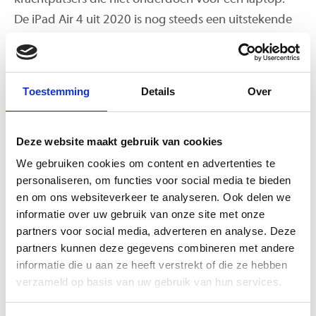
De iPad Air 4 uit 2020 is nog steeds een uitstekende
instapper. Met de A14 Bionic-chip en het moderne
ontwerp zonder thuisknop is dit model perfect voor
dagelijks gebruik, zoals browsen, streamen en e-
Toestemming
Details
Over
mailen. Het was bovendien het eerste model dat
overstapte naar USB-C, wat het koppelen van
Deze website maakt gebruik van cookies
accessoires veel makkelijker maakt.
We gebruiken cookies om content en advertenties te
Zoek je meer kracht voor grafisch werk of zware
personaliseren, om functies voor social media te bieden
en om ons websiteverkeer te analyseren. Ook delen we
games? Dan is de iPad Air 5 uit 2022 de slimste
informatie over uw gebruik van onze site met onze
keuze. De M1-chip in dit toestel was een enorme
partners voor social media, adverteren en analyse. Deze
sprong voorwaarts. Dankzij de 8GB aan
partners kunnen deze gegevens combineren met andere
werkgeheugen ondersteunt dit model geavanceerde
informatie die u aan ze heeft verstrekt of die ze hebben
multitasking-functies zoals Stage Manager in iPadOS
verzameld op basis van uw gebruik van hun services.
26. Voor wie echt voorop wil lopen, zijn er de