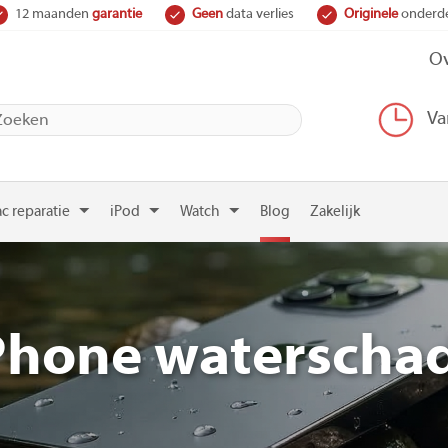
12 maanden
garantie
Geen
data verlies
Originele
onderd
Ov
Va
c reparatie
iPod
Watch
Blog
Zakelijk
Phone waterscha