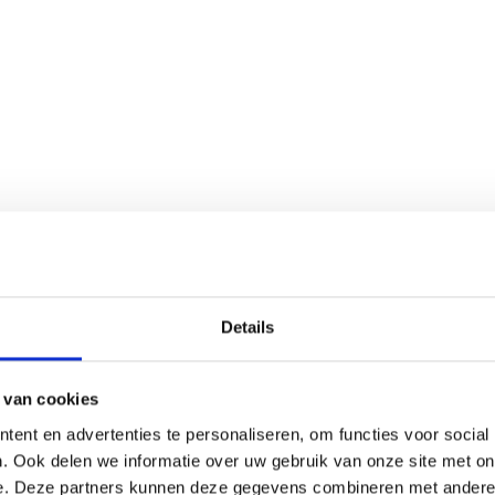
 het is om uw apparaat snel en effectief te repareren na w
an ervaren technici beschikt over diepgaande kennis van 
 nieuwste iPhone 15 of een ouder model, wij weten hoe 
en ons in voor het leveren van hoogwaardige reparaties me
rouwen dat uw Apple-apparaat in goede handen is bij iPho
at u uw Apple-apparaat snel terug wilt hebben na water
en, zodat u weer verbonden bent met uw digitale wereld.
Details
oor water? Maak dan snel een afspraak bij iPhone Kliniek
. Onze ervaren technici staan klaar om u te assisteren en 
 van cookies
 een afspraak
maken via onze website. Neem vandaag nog 
ent en advertenties te personaliseren, om functies voor social
. Ook delen we informatie over uw gebruik van onze site met on
e. Deze partners kunnen deze gegevens combineren met andere i