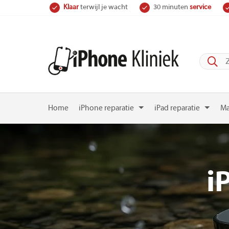
Skip
Klaar
terwijl je wacht
30 minuten
service
to
content
Home
iPhone reparatie
iPad reparatie
Ma
i