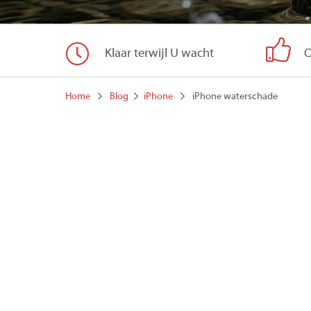
Klaar terwijl U wacht
O
Home
Blog
iPhone
iPhone waterschade
Is uw iPhone in het water gevallen of is er e
waterbestendig zijn, is dit geen garantie tege
Bij iPhone Kliniek zijn we gespecialiseerd in h
Eerste hulp bij iPhone waterschade: Wa
Na een incident van waterschade is het belang
stappen die u kunt ondernemen:
Onmiddellijke actie:
Verwijder uw appa