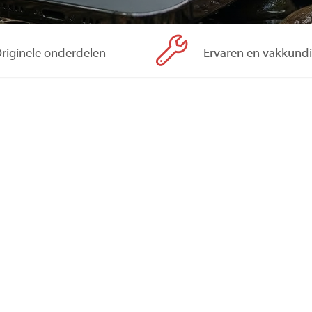
riginele onderdelen
Ervaren en vakkund
en andere vloeistof overheen gekomen? Bij waterschade tel
n interne schade. Zodra vocht de interne componenten berei
et professioneel reinigen en herstellen van iPhones met wat
t u direct moet doen
rijk om snel te handelen om verdere schade aan uw apparaa
raat onmiddellijk uit het water en schakel deze uit om v