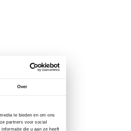
aterschade. Hier zijn enkele redenen waarom u
waterschade reparaties voor verschillende
we uw toestel moeten aanpakken.
t gebruik van originele onderdelen en
ne Kliniek.
schade. Daarom werken we hard om uw
Over
 Rotterdam voor deskundige waterschade
uw telefoon weer als nieuw te maken. U kunt
contact met ons op en ontdek hoe wij u
 media te bieden en om ons
ze partners voor social
nformatie die u aan ze heeft