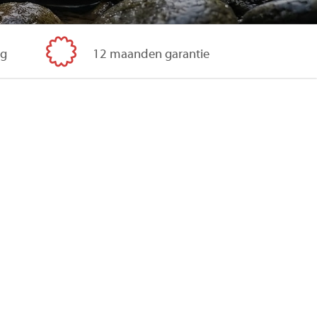
ig
12 maanden garantie
Gepubliceerd op
16 maart 2026
t elke minuut. Hoewel moderne iPhones vaak
kt, begint het proces van oxidatie en corrosie.
erschade.
t te voorkomen. Hier zijn enkele directe
erdere schade te voorkomen.