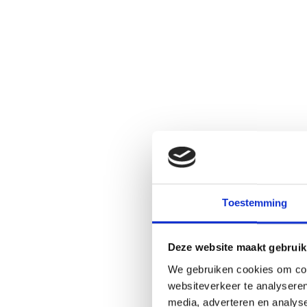
Bij iPhone Kliniek begrijpen we hoe belangrijk
voor ons zou moeten kiezen:
Deskundigheid en ervaring:
Ons team v
Apple-modellen. Of het nu gaat om de
Betrouwbaarheid en kwaliteit:
We zett
moderne technieken. U kunt erop vert
Snelle dienstverlening:
We begrijpen d
reparatie zo snel mogelijk uit te voer
Maak een afspraak
Toestemming
Is uw iPhone of Apple-apparaat beschadigd d
herstel van uw
iPhone
of ander Apple apparaat
Deze website maakt gebruik
ons
telefonisch bereiken
of gemakkelijk
online
We gebruiken cookies om cont
kunnen helpen!
websiteverkeer te analyseren
media, adverteren en analys