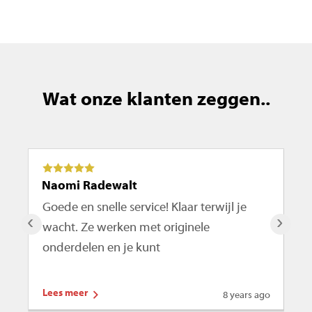
Wat onze klanten zeggen..
Naomi Radewalt
Ma
Goede en snelle service! Klaar terwijl je
De
‹
›
wacht. Ze werken met originele
ro
onderdelen en je kunt
te
Lees meer
Le
8 years ago