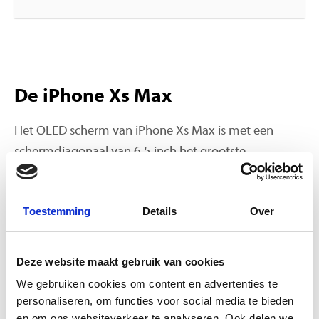
De iPhone Xs Max
Het OLED scherm van iPhone Xs Max is met een
schermdiagonaal van 6,5 inch het grootste
schermformaat dat Apple ooit heeft gemaakt. Dit
maakt de smartphone een aanrader voor serie- en
Toestemming
Details
Over
filmliefhebbers. Niet alleen aan de buitenkant, maar
ook onder de motorkap is deze iPhone vernieuwd.
Dankzij de A12 chip is het toestel sneller en
Deze website maakt gebruik van cookies
energiezuiniger. Ook de portretmodus in de dubbele
We gebruiken cookies om content en advertenties te
12 megapixel camera is verbeterd.
personaliseren, om functies voor social media te bieden
en om ons websiteverkeer te analyseren. Ook delen we