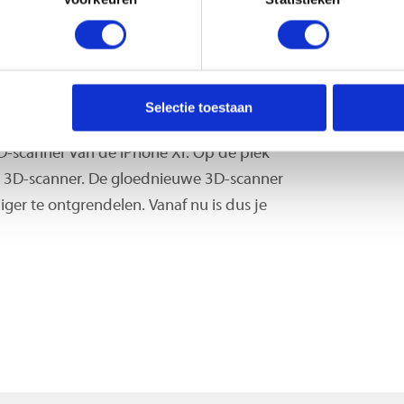
leiner formaat telefoon. Dankzij de
enut je het hele beeldscherm ook nog eens
Selectie toestaan
3D-scanner van de iPhone Xr. Op de plek
e 3D-scanner. De gloednieuwe 3D-scanner
iger te ontgrendelen. Vanaf nu is dus je