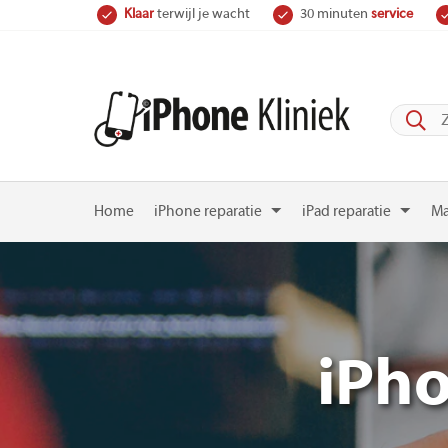
Skip
Klaar
terwijl je wacht
30 minuten
service
to
content
Home
iPhone reparatie
iPad reparatie
Ma
iPh