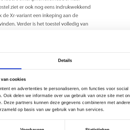
oestel ziet er ook nog eens indrukwekkend
k de Xr-variant een inkeping aan de
nden. Verder is het toestel volledig van
n iPhone Xr
Details
Bionic Chipset
 van cookies
ent en advertenties te personaliseren, om functies voor social
. Ook delen we informatie over uw gebruik van onze site met on
e. Deze partners kunnen deze gegevens combineren met andere i
erzameld op basis van uw gebruik van hun services.
D-display in de smartphonemarkt. Hij is
in een iPhone. Het beeldscherm is zelfs
Voorkeuren
Statistieken