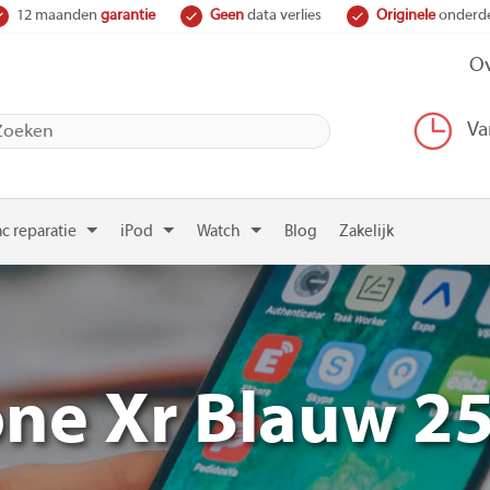
12 maanden
garantie
Geen
data verlies
Originele
onderd
Ov
Va
c reparatie
iPod
Watch
Blog
Zakelijk
one Xr Blauw 2