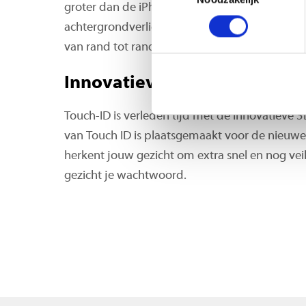
groter dan de iPhone 8 Plus, maar dan in een k
achtergrondverlichting en accurate kleuren b
van rand tot rand.
Innovatieve 3D-scanner
Touch-ID is verleden tijd met de innovatieve 
van Touch ID is plaatsgemaakt voor de nieuw
herkent jouw gezicht om extra snel en nog veil
gezicht je wachtwoord.