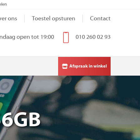
elen
er ons
Toestel opsturen
Contact
ndaag open tot 19:00
010 260 02 93
Afspraak in winkel
56GB