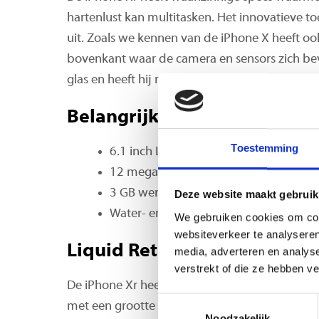
hartenlust kan multitasken. Het innovatieve t
uit. Zoals we kennen van de iPhone X heeft oo
bovenkant waar de camera en sensors zich bevi
glas en heeft hij minimale schermranden.
Belangrijkste eigenschappe
Toestemming
6.1 inch LCD-beeldscherm
12 megapixelcamera
3 GB werkgeheugen, razendsnelle A12 
Deze website maakt gebruik
Water- en stofdicht (IP68)
We gebruiken cookies om cont
websiteverkeer te analyseren
Liquid Retina-display
media, adverteren en analys
verstrekt of die ze hebben v
De iPhone Xr heeft het meest geavanceerde LC
Toestemmingsselectie
met een grootte van 6.1 inch de grootste ooit 
Noodzakelijk