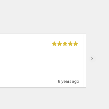
Max Koet
De servic
›
8 years ago
Lees mee