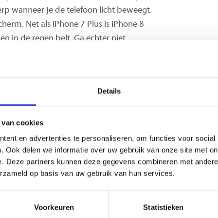
cherp wanneer je de telefoon licht beweegt.
scherm. Net als iPhone 7 Plus is iPhone 8
n in de regen belt. Ga echter niet
volledig waterdicht.
 iPhone 8 Plus
Details
tabilisator
 van cookies
Bionic-chip
ent en advertenties te personaliseren, om functies voor social
. Ook delen we informatie over uw gebruik van onze site met on
e. Deze partners kunnen deze gegevens combineren met andere i
erzameld op basis van uw gebruik van hun services.
ic-processor weet je met de iPhone 8 Plus
en alle functies. Ook de batterij is nu nog
Voorkeuren
Statistieken