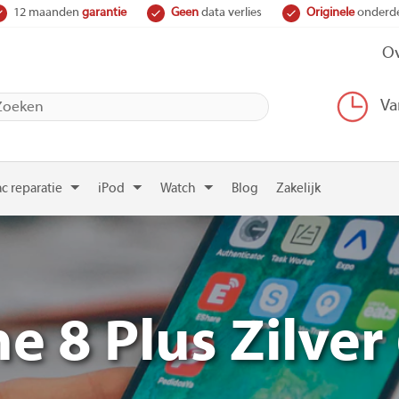
12 maanden
garantie
Geen
data verlies
Originele
onderd
Ov
Va
c reparatie
iPod
Watch
Blog
Zakelijk
e 8 Plus Zilve