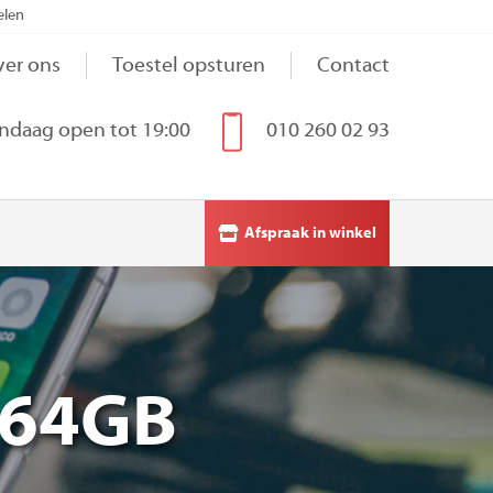
elen
er ons
Toestel opsturen
Contact
ndaag open tot 19:00
010 260 02 93
Afspraak in winkel
r 64GB