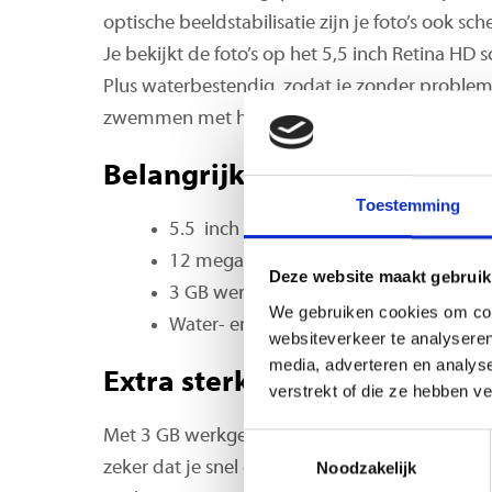
optische beeldstabilisatie zijn je foto’s ook s
Je bekijkt de foto’s op het 5,5 inch Retina HD 
Plus waterbestendig, zodat je zonder probleme
zwemmen met het toestel, hij is namelijk niet 
Belangrijkste eigenschappen
Toestemming
5.5 inch Retina HD-display
12 megapixelcamera & optische beelds
Deze website maakt gebruik
3 GB werkgeheugen, razendsnelle A11 
We gebruiken cookies om cont
Water- en stofdicht (IP67)
websiteverkeer te analyseren
media, adverteren en analys
Extra sterk van binnen
verstrekt of die ze hebben v
Met 3 GB werkgeheugen en een snelle A11 Bion
Toestemmingsselectie
zeker dat je snel en probleemloos schakelt tuss
Noodzakelijk