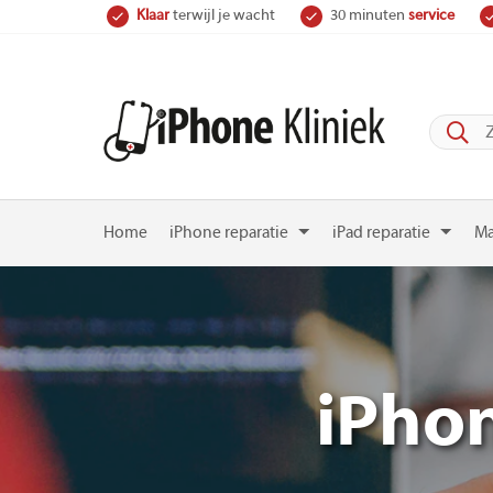
Skip
Klaar
terwijl je wacht
30 minuten
service
to
content
Home
iPhone reparatie
iPad reparatie
Ma
iPhon