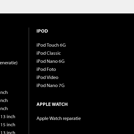
IPOD
iPod Touch 6G
iPod Classic
iPod Nano 6G
eneratie)
iPod Foto
iPod Video
iPod Nano 7G
inch
inch
APPLE WATCH
inch
13 inch
Apple Watch reparatie
15 inch
13 inch