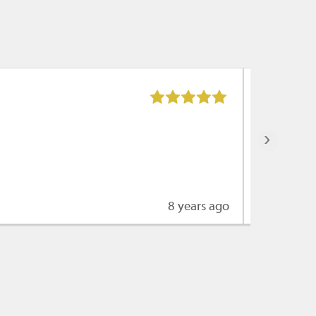
Max Koet
De servic
›
8 years ago
Lees mee