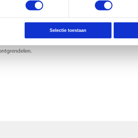
e.
op
Selectie toestaan
Force Touch-sensor in de homeknop. Dit
em indrukt. De iPhone 8 Plus bevat Touch-
 ontgrendelen.