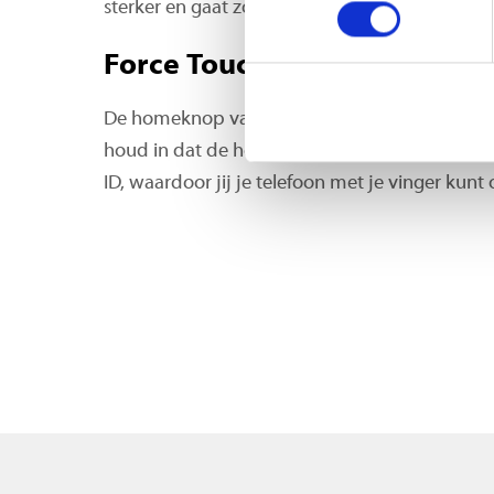
sterker en gaat zonder zorgen de hele dag me
Force Touch-sensor homekn
De homeknop van de iPhone 8 Plus bevat een 
houd in dat de homeknop voelt hoe hard jij h
ID, waardoor jij je telefoon met je vinger kunt