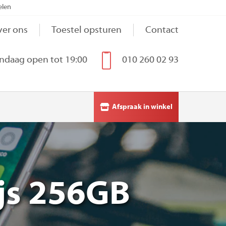
elen
er ons
Toestel opsturen
Contact
ndaag open tot 19:00
010 260 02 93
Afspraak in winkel
ijs 256GB