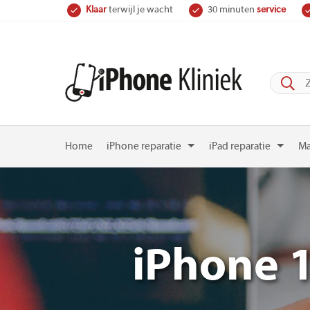
Skip
Klaar
terwijl je wacht
30 minuten
service
to
content
Home
iPhone reparatie
iPad reparatie
Ma
iPhone 1