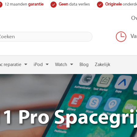
12 maanden
garantie
Geen
data verlies
Originele
onderd
Ov
Va
c reparatie
iPod
Watch
Blog
Zakelijk
1 Pro Spacegr