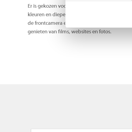
Er is gekozen voor een display van 5.8 inch 
kleuren en dieper contrast. De inkeping aan d
de frontcamera en sensoren voor Face ID-gezic
genieten van films, websites en fotos.