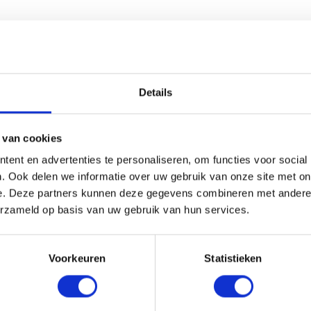
n iPhone 11 Pro
Details
 van cookies
ent en advertenties te personaliseren, om functies voor social
. Ook delen we informatie over uw gebruik van onze site met on
e. Deze partners kunnen deze gegevens combineren met andere i
e iPhone een nieuwe, razendsnelle chip. De
erzameld op basis van uw gebruik van hun services.
e in zijn voorganger zit. De nieuwe chip
ij die tot wel 5 uur langer mee gaat dan die
Voorkeuren
Statistieken