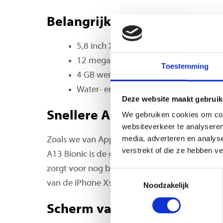
Belangrijkste eigenschappe
5,8 inch XDR Amoled beeldscherm
12 megapixelcamera
Toestemming
4 GB werkgeheugen, A13 processor
Water- en stofdicht (IP68)
Deze website maakt gebruik
Snellere A13-chip
We gebruiken cookies om cont
websiteverkeer te analyseren
media, adverteren en analys
Zoals we van Apple gewend zijn heeft ook dez
verstrekt of die ze hebben v
A13 Bionic is de opvolger van de snelle A12 di
zorgt voor nog betere prestaties en een batter
Toestemmingsselectie
van de iPhone Xs.
Noodzakelijk
Scherm van 5.8 inch