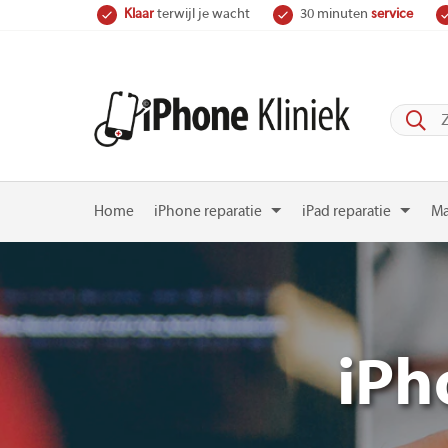
Skip
Klaar
terwijl je wacht
30 minuten
service
to
content
Home
iPhone reparatie
iPad reparatie
Ma
iPh