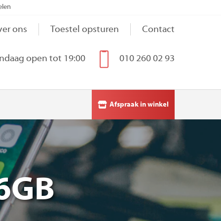
elen
er ons
Toestel opsturen
Contact
ndaag open tot 19:00
010 260 02 93
Afspraak in winkel
56GB