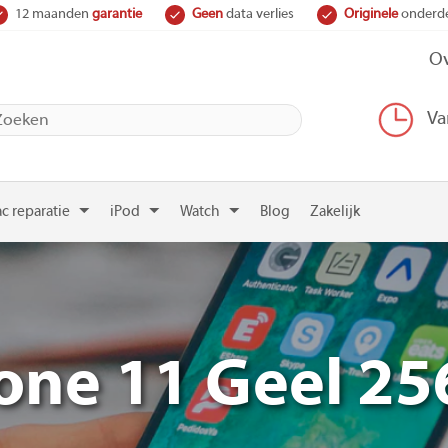
12 maanden
garantie
Geen
data verlies
Originele
onderd
Ov
Va
c reparatie
iPod
Watch
Blog
Zakelijk
one 11 Geel 2