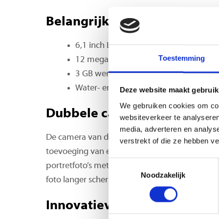
Belangrijkste eigenschappe
6,1 inch Liquid Retina display
Toestemming
12 megapixelcamera
3 GB werkgeheugen, A13 processor
Water- en stofdicht (IP68)
Deze website maakt gebruik
We gebruiken cookies om cont
Dubbele camera
websiteverkeer te analyseren
media, adverteren en analys
De camera van de iPhone 11 heeft mooie verbe
verstrekt of die ze hebben v
toevoeging van een tweede camera leg je ied
Toestemmingsselectie
portretfoto’s met scherptediepte worden vanaf 
Noodzakelijk
foto langer scherp.
Innovatieve 3D-scanner