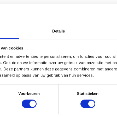
n iPhone 11
Details
 van cookies
ent en advertenties te personaliseren, om functies voor social
. Ook delen we informatie over uw gebruik van onze site met on
e. Deze partners kunnen deze gegevens combineren met andere i
teringen voor prachtige plaatjes. Door de
erzameld op basis van uw gebruik van hun services.
er bijzonder moment haarscherp vast. Ook
nu extra mooi en bij het inzoomen blijft je
Voorkeuren
Statistieken