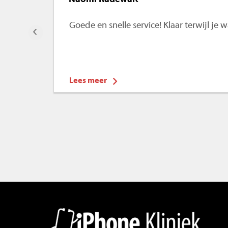
Goede en snelle service! Klaar terwijl je
‹
Lees meer