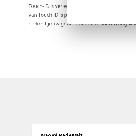
Touch-ID is verleden tijd met de innovatieve 
van Touch ID is plaatsgemaakt voor de nieuw
herkent jouw gezicht om extra snel en nog veil
Naomi Radewalt