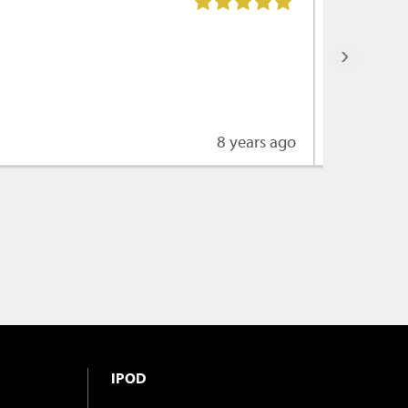
De servic
›
8 years ago
Lees mee
IPOD