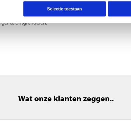
3D-scanner van de iPhone 11. Op de plek
Selectie toestaan
e 3D-scanner. De gloednieuwe 3D-scanner
iger te ontgrendelen.
Wat onze klanten zeggen..