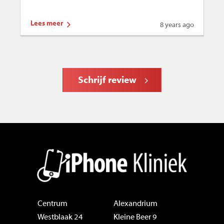
Lees meer
Le
8 years ago
Schrijf review
Centrum
Alexandrium
Westblaak 24
Kleine Beer 9