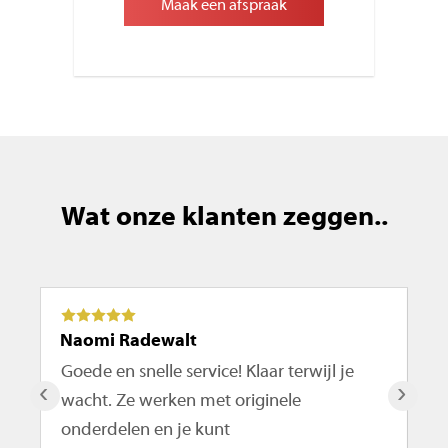
Maak een afspraak
Wat onze klanten zeggen..
Naomi Radewalt
Ma
Goede en snelle service! Klaar terwijl je
De
‹
›
wacht. Ze werken met originele
ro
onderdelen en je kunt
te