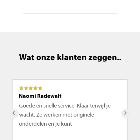
Wat onze klanten zeggen..
Naomi Radewalt
Ma
Goede en snelle service! Klaar terwijl je
De
‹
›
wacht. Ze werken met originele
ro
onderdelen en je kunt
te