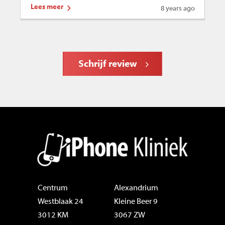
Lees meer
Le
8 years ago
Schrijf review
Centrum
Alexandrium
Westblaak 24
Kleine Beer 9
3012 KM
3067 ZW