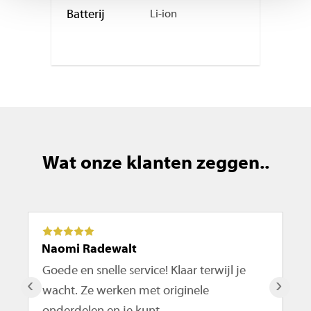
Batterij
Li-ion
Wat onze klanten zeggen..
Naomi Radewalt
Ma
Goede en snelle service! Klaar terwijl je
De
‹
›
wacht. Ze werken met originele
ro