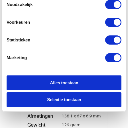
Noodzakelijk
Voorkeuren
Statistieken
Marketing
iPhone 6s Plus
Modelnummer
A1634, A1687, A1699
Introductiejaar
2015
Alles toestaan
Specificaties
Capaciteit
16, 64 en 128 GB
Selectie toestaan
Scherm
5,5 inch 1334 x 750
Afmetingen
138.1 x 67 x 6.9 mm
Gewicht
129 gram